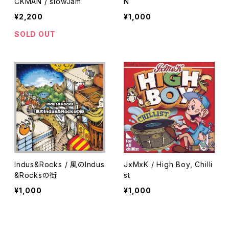
CKMAN / slowJam
N
¥2,200
¥1,000
SOLD OUT
Indus&Rocks / 風のIndus
JxMxK / High Boy, Chilli
&Rocksの街
st
¥1,000
¥1,000